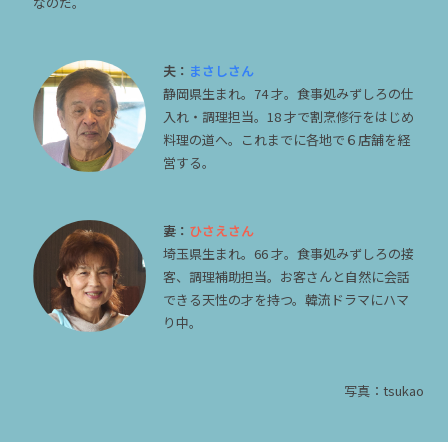
なのだ。
夫：
まさしさん
静岡県生まれ。74 才。食事処みずしろの仕
入れ・調理担当。18 才で割烹修行をはじめ
料理の道へ。これまでに各地で６店舗を経
営する。
妻：
ひさえさん
埼玉県生まれ。66 才。食事処みずしろの接
客、調理補助担当。お客さんと自然に会話
できる天性の才を持つ。韓流ドラマにハマ
り中。
写真：tsukao