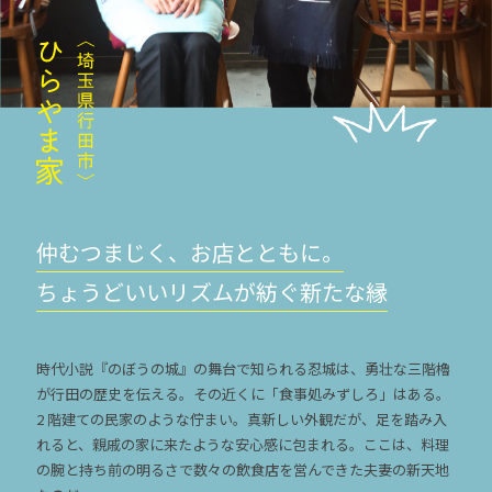
仲むつまじく、お店とともに。
ちょうどいいリズムが紡ぐ新たな縁
時代小説『のぼうの城』の舞台で知られる忍城は、勇壮な三階櫓
が行田の歴史を伝える。その近くに「食事処みずしろ」はある。
2 階建ての民家のような佇まい。真新しい外観だが、足を踏み入
れると、親戚の家に来たような安心感に包まれる。ここは、料理
の腕と持ち前の明るさで数々の飲食店を営んできた夫妻の新天地