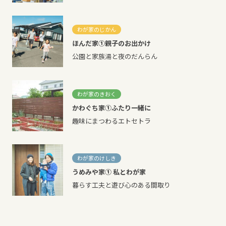
わが家のじかん
ほんだ家①親子のお出かけ
公園と家族湯と夜のだんらん
わが家のきおく
かわぐち家①ふたり一緒に
趣味にまつわるエトセトラ
わが家のけしき
うめみや家① 私とわが家
暮らす工夫と遊び心のある間取り