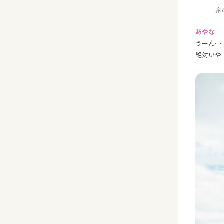
家
あやな
うーん…
絶対いや