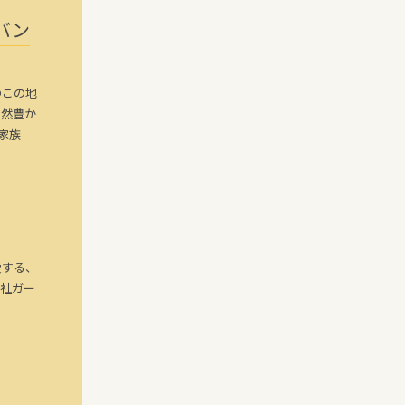
バン
のこの地
自然豊か
家族
愛する、
神社ガー