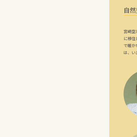
自然
宮崎空
に移住
で暖か
は、い